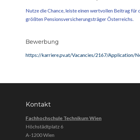
Nutze die Chance, leiste einen wertvollen Beitrag für
größten Pensionsversicherungsträger Österreichs.
Bewerbung
https://karriere.pv.at/Vacancies/2167/Application/
Kontakt
Fachhochschule Technikum Wien
Höchstädtplatz 6
A-1200 Wien