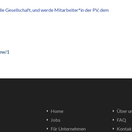
 die Gesellschaft, und werde Mitarbeiter*in der PV, dem
New/1
Home
Über u
Jobs
FAQ
Für Unternehmen
Kontak