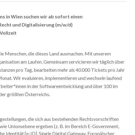
s in Wien suchen wir ab sofort einen
-Recht und Digitalisierung (m/w/d)
Vollzeit
 die Menschen, die dieses Land ausmachen. Mit unserem
anisation am Laufen. Gemeinsam servicieren wir täglich über
tanzen pro Tag, bearbeiten mehr als 40.000 Tickets pro Jahr
Monat. Wir evaluieren, implementieren und wechseln laufend
rbeiter*innen in der Softwareentwicklung und über 100 im
der größten Österreichs.
agestellungen, die sich aus bestehenden Rechtsvorschriften
owie Unionsebene ergeben (z. B. im Bereich E-Government,
che Identität [e-ID], Single Digital Gateway, Europäischer