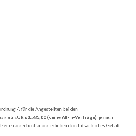
ordnung A für die Angestellten bei den
asis
ab
EUR 60.585,00 (keine All-in-Verträge)
; je nach
stzeiten anrechenbar und erhöhen dein tatsächliches Gehalt