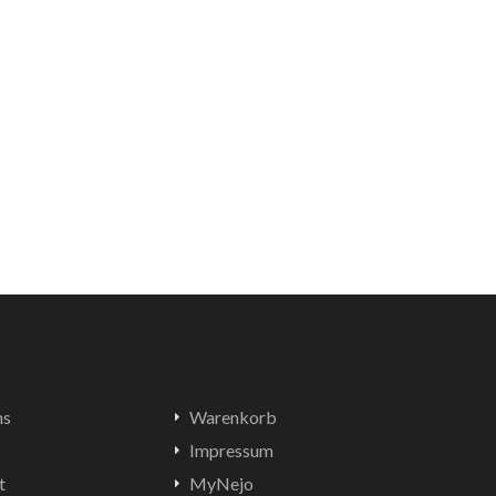
ns
Warenkorb
Impressum
t
MyNejo