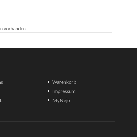
len vorhanden
ns
Warenkorb
Impressum
t
MyNejo