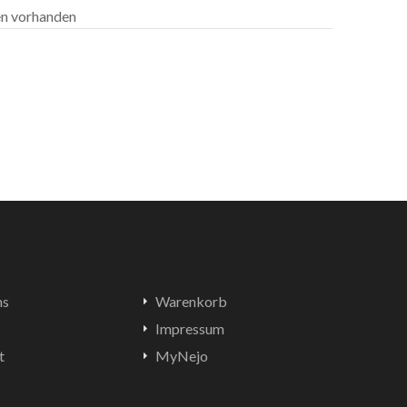
len vorhanden
ns
Warenkorb
Impressum
t
MyNejo