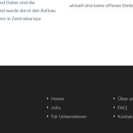
nd Daten sind die
aktuell sind keine offenen Stel
nd wurde durch den Aufbau
enz in Zentraleuropa
Home
Über u
Jobs
FAQ
Für Unternehmen
Kontak