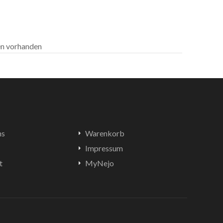
len vorhanden
ns
Warenkorb
Impressum
t
MyNejo