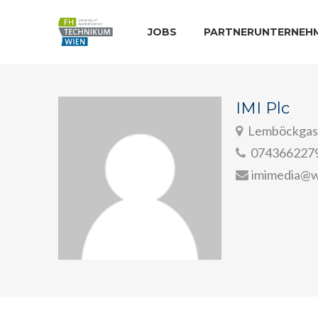
JOBS
PARTNERUNTERNEH
IMI Plc
Lemböckgass
074366227
imimedia@w