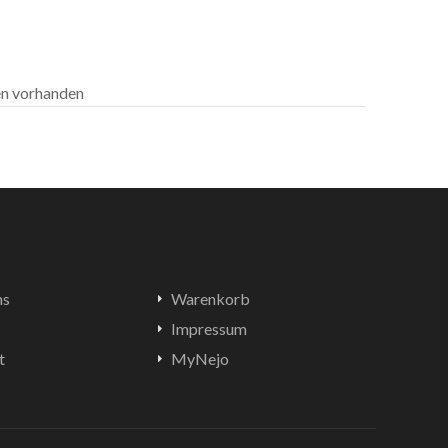
len vorhanden
ns
Warenkorb
Impressum
t
MyNejo