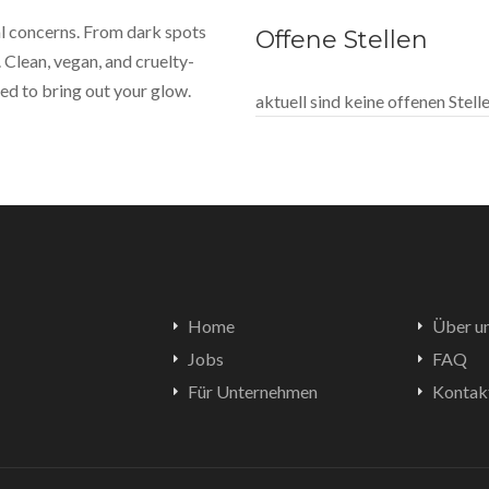
eal concerns. From dark spots
Offene Stellen
 Clean, vegan, and cruelty-
ed to bring out your glow.
aktuell sind keine offenen Stel
Home
Über u
Jobs
FAQ
Für Unternehmen
Kontak