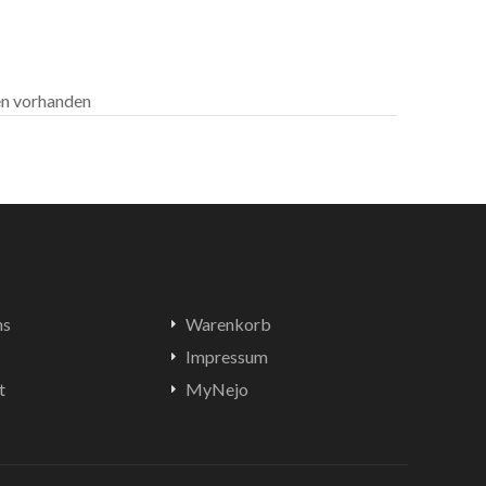
len vorhanden
ns
Warenkorb
Impressum
t
MyNejo