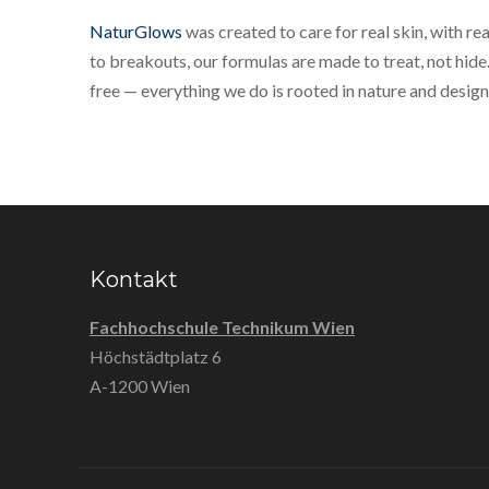
NaturGlows
was created to care for real skin, with r
to breakouts, our formulas are made to treat, not hide.
free — everything we do is rooted in nature and design
Kontakt
Fachhochschule Technikum Wien
Höchstädtplatz 6
A-1200 Wien