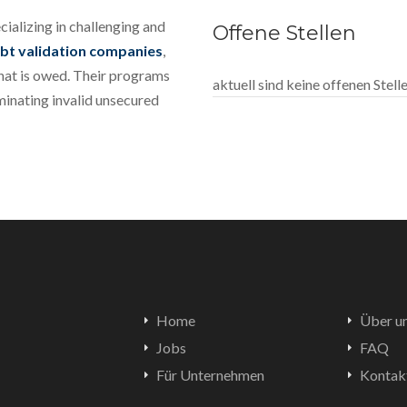
ializing in challenging and
Offene Stellen
bt validation companies
,
what is owed. Their programs
aktuell sind keine offenen Stel
minating invalid unsecured
Home
Über u
Jobs
FAQ
Für Unternehmen
Kontak