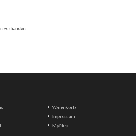
len vorhanden
ns
Warenkorb
Impressum
t
MyNejo