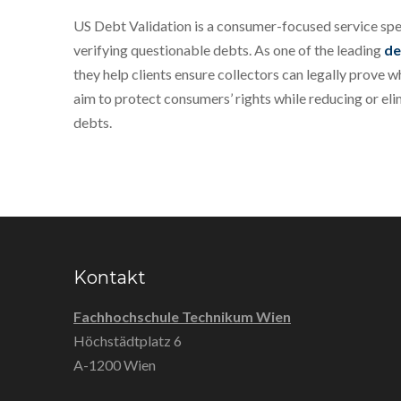
US Debt Validation is a consumer-focused service spec
verifying questionable debts. As one of the leading
de
they help clients ensure collectors can legally prove 
aim to protect consumers’ rights while reducing or eli
debts.
Kontakt
Fachhochschule Technikum Wien
Höchstädtplatz 6
A-1200 Wien