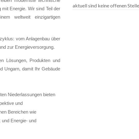
treiben modernste technische
aktuell sind keine offenen Stel
it Energie. Wir sind Teil der
em weltweit einzigartigen
szyklus: vom Anlagenbau über
 und zur Energieversorgung.
gen Lösungen, Produkten und
nd Ungarn, damit Ihr Gebäude
iten Niederlassungen bieten
spektive und
chen Bereichen wie
 und Energie- und