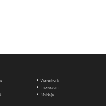
ns
Warenkorb
Impressum
t
MyNejo