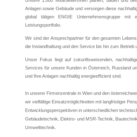
Unsere 1.000 MitarbeiterInnen planen, bauen und be
Anlagen sowie Gebäude und versorgen diese nachhaltig m
global tätigen ENGIE Unternehmensgruppe mit ein
Leistungsportfolio.
Wir sind der Ansprechpartner für den gesamten Leben
die Instandhaltung und den Service bis hin zum Betrieb
Unser Fokus liegt auf zukunftsweisenden, nachhalti
Services für unsere Kunden in Österreich, Russland u
und Ihre Anlagen nachhaltig energieeffizient sind.
In unserer Firmenzentrale in Wien und den österreichwe
wir vielfältige Einsatzmöglichkeiten mit langfristiger Per
Entwicklungsperspektiven in unterschiedlichen technis
Gebäudetechnik, Elektro- und MSR-Technik, Bautechnik
Umwelttechnik.