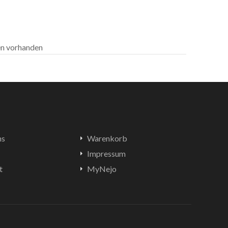
len vorhanden
ns
Warenkorb
Impressum
t
MyNejo