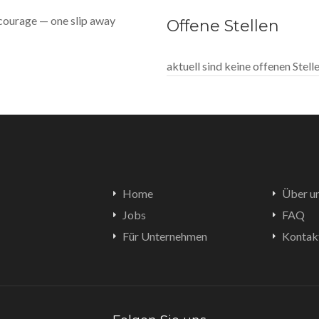
 courage — one slip away
Offene Stellen
aktuell sind keine offenen Stel
Home
Über u
Jobs
FAQ
Für Unternehmen
Kontak