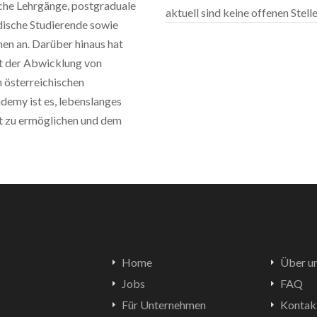
sche Lehrgänge, postgraduale
aktuell sind keine offenen Stel
ische Studierende sowie
n an. Darüber hinaus hat
t der Abwicklung von
 österreichischen
emy ist es, lebenslanges
ft zu ermöglichen und dem
Home
Über u
Jobs
FAQ
Für Unternehmen
Kontak