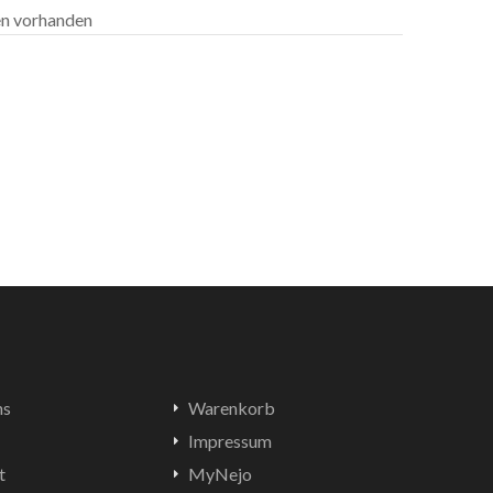
len vorhanden
ns
Warenkorb
Impressum
t
MyNejo