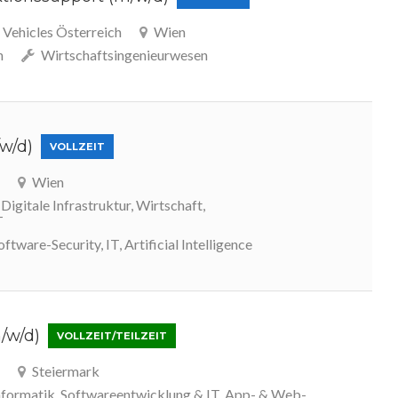
Vehicles Österreich
Wien
n
Wirtschaftsingenieurwesen
/w/d)
VOLLZEIT
Wien
igitale Infrastruktur, Wirtschaft,
T
ftware-Security, IT, Artificial Intelligence
m/w/d)
VOLLZEIT/TEILZEIT
Steiermark
nformatik, Softwareentwicklung & IT, App- & Web-