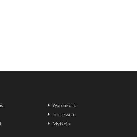
ns
Warenkorb
Impressum
t
MyNejo